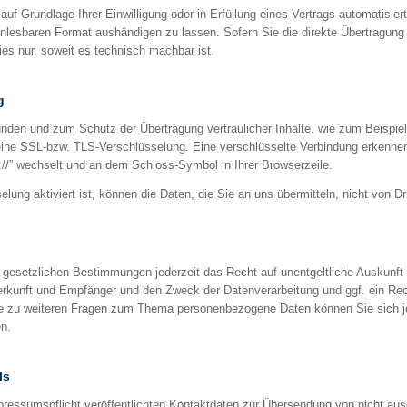
auf Grundlage Ihrer Einwilligung oder in Erfüllung eines Vertrags automatisiert
nlesbaren Format aushändigen zu lassen. Sofern Sie die direkte Übertragung
dies nur, soweit es technisch machbar ist.
g
ünden und zum Schutz der Übertragung vertraulicher Inhalte, wie zum Beispiel
eine SSL-bzw. TLS-Verschlüsselung. Eine verschlüsselte Verbindung erkennen
s://” wechselt und an dem Schloss-Symbol in Ihrer Browserzeile.
ung aktiviert ist, können die Daten, die Sie an uns übermitteln, nicht von Dr
g
gesetzlichen Bestimmungen jederzeit das Recht auf unentgeltliche Auskunft 
kunft und Empfänger und den Zweck der Datenverarbeitung und ggf. ein Rech
ie zu weiteren Fragen zum Thema personenbezogene Daten können Sie sich je
n.
ls
essumspflicht veröffentlichten Kontaktdaten zur Übersendung von nicht aus