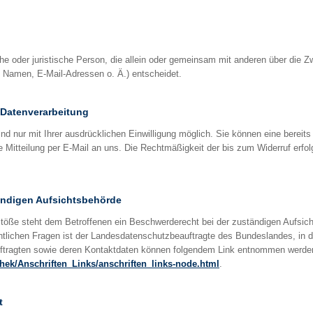
liche oder juristische Person, die allein oder gemeinsam mit anderen über die 
Namen, E-Mail-Adressen o. Ä.) entscheidet.
r Datenverarbeitung
d nur mit Ihrer ausdrücklichen Einwilligung möglich. Sie können eine bereits er
e Mitteilung per E-Mail an uns. Die Rechtmäßigkeit der bis zum Widerruf erfo
ändigen Aufsichtsbehörde
stöße steht dem Betroffenen ein Beschwerderecht bei der zuständigen Aufsic
htlichen Fragen ist der Landesdatenschutzbeauftragte des Bundeslandes, in
uftragten sowie deren Kontaktdaten können folgendem Link entnommen werde
thek/Anschriften_Links/anschriften_links-node.html
.
t