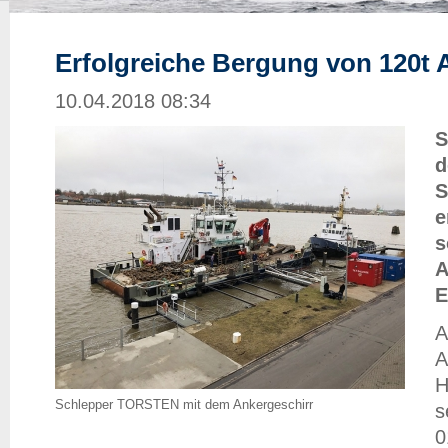
Erfolgreiche Bergung von 120t 
10.04.2018 08:34
S
d
S
e
s
A
E
A
A
H
Schlepper TORSTEN mit dem Ankergeschirr
s
0