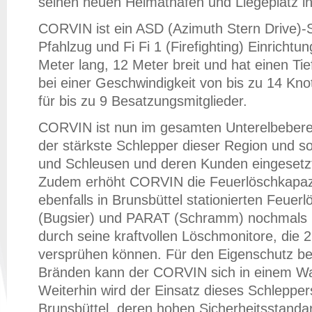
seinen neuen Heimathafen und Liegeplatz in
CORVIN ist ein ASD (Azimuth Stern Drive)-
Pfahlzug und Fi Fi 1 (Firefighting) Einrichtu
Meter lang, 12 Meter breit und hat einen Ti
bei einer Geschwindigkeit von bis zu 14 Knot
für bis zu 9 Besatzungsmitglieder.
CORVIN ist nun im gesamten Unterelbeberei
der stärkste Schlepper dieser Region und sol
und Schleusen und deren Kunden eingesetz
Zudem erhöht CORVIN die Feuerlöschkapazi
ebenfalls in Brunsbüttel stationierten Feuer
(Bugsier) und PARAT (Schramm) nochmals 
durch seine kraftvollen Löschmonitore, die
versprühen können. Für den Eigenschutz be
Bränden kann der CORVIN sich in einem Wa
Weiterhin wird der Einsatz dieses Schlepper
Brunsbüttel, deren hohen Sicherheitsstand